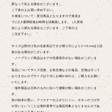
異なって見える場合がございます。
ご了承の上お買い求め下さい。
※発送について：受注商品となりますので発送ま
でに2,3週間前後お時間を頂戴致します。（入荷状
況により遅れる場合もございます。ご了承の上
ご注文下さい。
サイズは買付け先の生産表記ですが測り方により1〜3cmほど誤
差がある場合がございます。
・ノーブランド商品はタグや洗濯表示がない場合がございま
す。
返品についてサイズ交換、お色交換などの返品、交換は行って
おりませんのでサイズは十分にお確かめの上、ご購入をお願い
いたします。
・海外製品は日本のものに比べて縫製が粗い場合がございま
す。
糸の始末が悪い、ファスナーが上がりにくい、ボタンのつけ方
が甘いということは海外基準では返品対象となりませんのであ
らかじめご了承ください