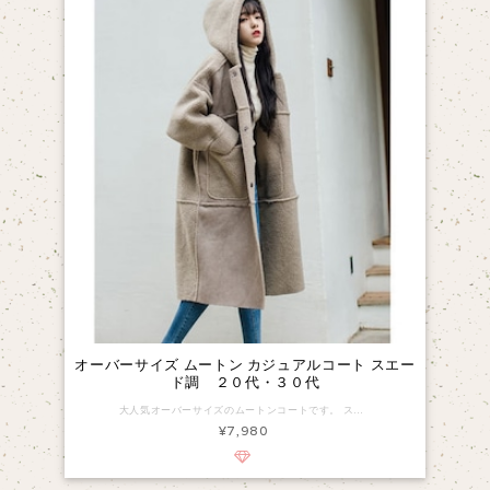
オーバーサイズ ムートン カジュアルコート スエー
ド調 ２０代・３０代
大人気オーバーサイズのムートンコートです。 スエード調の素材なので暖かく着心地も抜群。 カラー ベージュ サイズ ＦＲＥＥ 着丈：96.0cm 肩幅：63.0cm 胸囲：118.0cm 袖丈：44.0cm ※撮影時のライティング、ご覧になっている モニター・PC環境により実際の商品と色味が 異なって見える場合がございます。 ご了承の上お買い求め下さい。 サイズは買付け先の生産表記ですが測り方により1〜3cmほど誤差がある場合がございます。 ・ノーブランド商品はタグや洗濯表示がない場合がございます。 返品についてサイズ交換、お色交換などの返品、交換は行っておりませんのでサイズは十分にお確かめの上、ご購入をお願いいたします。 ・海外製品は日本のものに比べて縫製が粗い場合がございます。 糸の始末が悪い、ファスナーが上がりにくい、ボタンのつけ方が甘いということは海外基準では返品対象となりませんのであらかじめご了承ください K1334
¥7,980