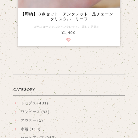
【即納】３点セット アンクレット 足チェーン
クリスタル リーフ
３連のゴージャスなアンクレット。 寂しい足元も、アクセをつけるだけでこなれ感◎ 【カラー】 ゴールド ※撮影時のライティング、ご覧になっている モニター・PC環境により実際の商品と色味が 異なって見える場合がございます。 ご了承の上お買い求め下さい。 ※発送について：受注商品となりますので発送ま でに2-4週間前後お時間を頂戴致します。（入荷状 況により遅れる場合もございます。ご了承の上 ご注文下さい。 サイズは買付け先の生産表記ですが測り方により1-3cmほど誤差がある場合がございます。 ・ノーブランド商品はタグや洗濯表示がない場合がございます。 返品についてサイズ交換、お色交換などの返品、交換は行っておりませんのでサイズは十分にお確かめの上、ご購入をお願いいたします。 【商品番号】 r0785
¥1,400
CATEGORY
トップス (481)
ワンピース (33)
アウター (1)
水着 (110)
セットアップ (267)