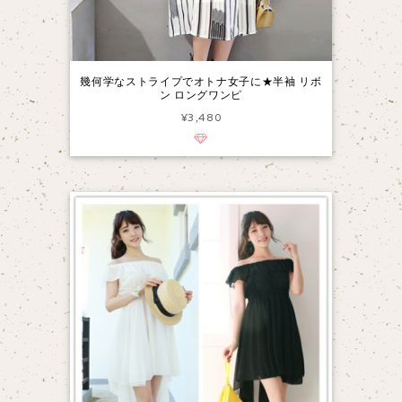
幾何学なストライプでオトナ女子に★半袖 リボ
ン ロングワンピ
¥3,480