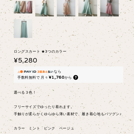
ロングスカート ★3つのカラー
¥5,280
なら
¥1,760
手数料無料で
月々
から
選べる３色！
フリーサイズでゆったり着れます。
手触りが柔らかくゆらゆら薄い素材で、履き着心地もバツグン♪
カラー ミント ピンク ベージュ