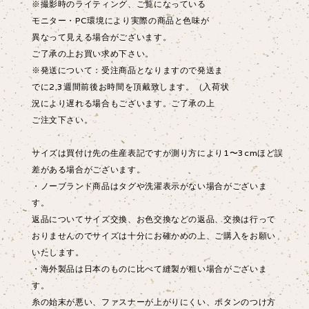
※撮影時のライティング、ご覧になっている
モニター・PC環境により実際の商品と色味が
異なって見える場合がございます。
ご了承の上お買い求め下さい。
※発送について：受注商品となりますので発送ま
でに2,3週間前後お時間を頂戴致します。（入荷状
況により遅れる場合もございます。ご了承の上
ご注文下さい。
サイズは買付け先の生産表記ですが測り方により1〜3cmほど誤
差がある場合がございます。
・ノーブランド商品はタグや洗濯表示がない場合がございま
す。
返品についてサイズ交換、お色交換などの返品、交換は行って
おりませんのでサイズは十分にお確かめの上、ご購入をお願い
いたします。
・海外製品は日本のものに比べて縫製が粗い場合がございま
す。
糸の始末が悪い、ファスナーが上がりにくい、ボタンのつけ方