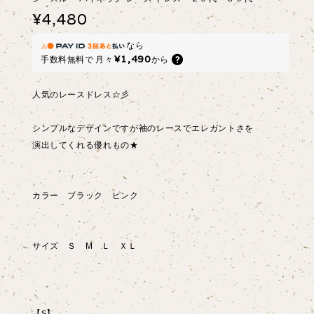
¥4,480
なら
¥1,490
手数料無料で
月々
から
人気のレースドレス☆彡
シンプルなデザインですが袖のレースでエレガントさを
演出してくれる優れもの★
カラー ブラック ピンク
サイズ Ｓ М Ｌ ＸＬ
【S】