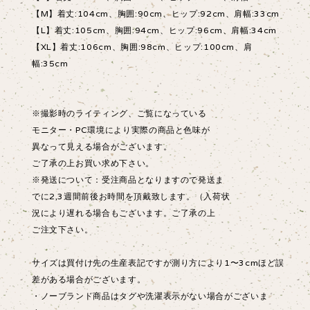
【M】着丈:104cm、胸囲:90cm、ヒップ:92cm、肩幅:33cm
【L】着丈:105cm、胸囲:94cm、ヒップ:96cm、肩幅:34cm
【XL】着丈:106cm、胸囲:98cm、ヒップ:100cm、肩
幅:35cm
※撮影時のライティング、ご覧になっている
モニター・PC環境により実際の商品と色味が
異なって見える場合がございます。
ご了承の上お買い求め下さい。
※発送について：受注商品となりますので発送ま
でに2,3週間前後お時間を頂戴致します。（入荷状
況により遅れる場合もございます。ご了承の上
ご注文下さい。
サイズは買付け先の生産表記ですが測り方により1〜3cmほど誤
差がある場合がございます。
・ノーブランド商品はタグや洗濯表示がない場合がございま