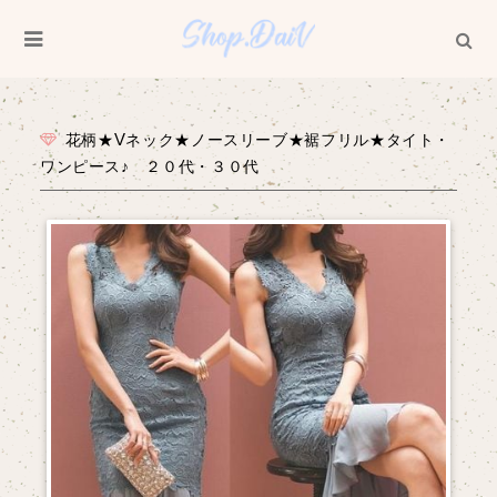
花柄★Vネック★ノースリーブ★裾フリル★タイト・
ワンピース♪ ２０代・３０代