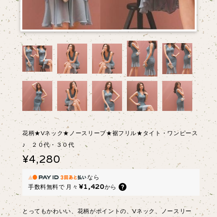
花柄★Vネック★ノースリーブ★裾フリル★タイト・ワンピース
♪ ２０代・３０代
¥4,280
なら
¥1,420
手数料無料で
月々
から
とってもかわいい、花柄がポイントの、Vネック、ノースリー