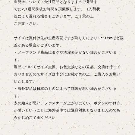
※発送について：受注商品となりますので発送ま
でに2,3週間前後お時間を頂戴致します。（入荷状
況により遅れる場合もございます。ご了承の上
ご注文下さい。
サイズは買付け先の生産表記ですが測り方により1〜3cmほど誤
差がある場合がございます。
・ノーブランド商品はタグや洗濯表示がない場合がございま
す。
返品についてサイズ交換、お色交換などの返品、交換は行って
おりませんのでサイズは十分にお確かめの上、ご購入をお願い
いたします。
・海外製品は日本のものに比べて縫製が粗い場合がございま
す。
糸の始末が悪い、ファスナーが上がりにくい、ボタンのつけ方
が甘いということは海外基準では返品対象となりませんのであ
らかじめご了承ください