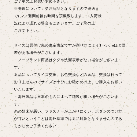
ご了承の上お買い求め下さい。
※発送について：受注商品となりますので発送ま
でに2,3週間前後お時間を頂戴致します。（入荷状
況により遅れる場合もございます。ご了承の上
ご注文下さい。
サイズは買付け先の生産表記ですが測り方により1〜3cmほど誤
差がある場合がございます。
・ノーブランド商品はタグや洗濯表示がない場合がございま
す。
返品についてサイズ交換、お色交換などの返品、交換は行って
おりませんのでサイズは十分にお確かめの上、ご購入をお願い
いたします。
・海外製品は日本のものに比べて縫製が粗い場合がございま
す。
糸の始末が悪い、ファスナーが上がりにくい、ボタンのつけ方
が甘いということは海外基準では返品対象となりませんのであ
らかじめご了承ください