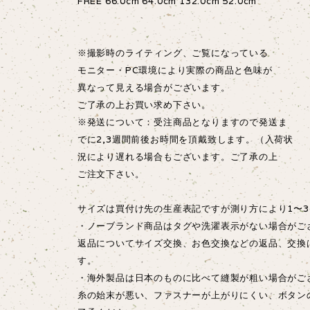
FREE 66.0cm 64.0cm 132.0cm 52.0cm
※撮影時のライティング、ご覧になっている
モニター・PC環境により実際の商品と色味が
異なって見える場合がございます。
ご了承の上お買い求め下さい。
※発送について：受注商品となりますので発送ま
でに2,3週間前後お時間を頂戴致します。（入荷状
況により遅れる場合もございます。ご了承の上
ご注文下さい。
サイズは買付け先の生産表記ですが測り方により1〜3
・ノーブランド商品はタグや洗濯表示がない場合がご
返品についてサイズ交換、お色交換などの返品、交換
す。
・海外製品は日本のものに比べて縫製が粗い場合が
糸の始末が悪い、ファスナーが上がりにくい、ボタン