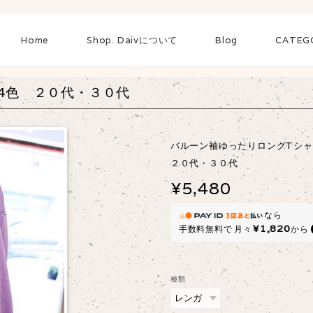
Home
Shop. Daivについて
Blog
CATEG
4色 ２０代・３０代
バルーン袖ゆったりロングTシ
２０代・３０代
¥5,480
なら
¥1,820
手数料無料で
月々
から
種類