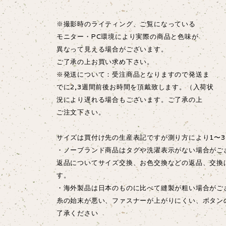
※撮影時のライティング、ご覧になっている
モニター・PC環境により実際の商品と色味が
異なって見える場合がございます。
ご了承の上お買い求め下さい。
※発送について：受注商品となりますので発送ま
でに2,3週間前後お時間を頂戴致します。（入荷状
況により遅れる場合もございます。ご了承の上
ご注文下さい。
サイズは買付け先の生産表記ですが測り方により1〜3
・ノーブランド商品はタグや洗濯表示がない場合がご
返品についてサイズ交換、お色交換などの返品、交換
す。
・海外製品は日本のものに比べて縫製が粗い場合が
糸の始末が悪い、ファスナーが上がりにくい、ボタン
了承ください