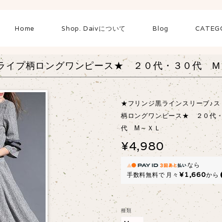
Home
Shop. Daivについて
Blog
CATEG
ライプ柄ロングワンピース★ ２０代・３０代 М
★フリンジ黒ラインスリーブ♪ス
柄ロングワンピース★ ２０代
代 М～ＸＬ
¥4,980
なら
¥1,660
手数料無料で
月々
から
種類