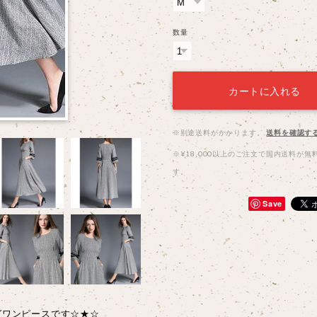
数量
カートに入れる
※別途送料がかかります。
送料を確認す
※¥18,000以上のご注文で国内送料が無
す。
Save
グワンピースです☆★☆