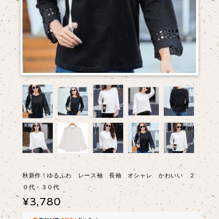
秋新作！ゆるふわ レース袖 長袖 オシャレ かわいい ２
０代・３０代
¥3,780