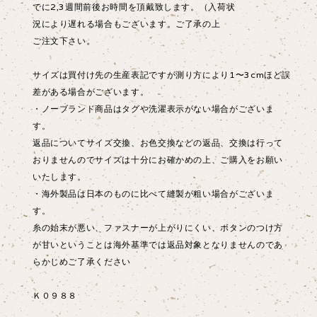
でに2,3週間前後お時間を頂戴致します。（入荷状
況により遅れる場合もございます。ご了承の上
ご注文下さい。
サイズは買付け先の生産表記ですが測り方により1〜3cmほど誤
差がある場合がございます。
・ノーブランド商品はタグや洗濯表示がない場合がございま
す。
返品についてサイズ交換、お色交換などの返品、交換は行って
おりませんのでサイズは十分にお確かめの上、ご購入をお願い
いたします。
・海外製品は日本のものに比べて縫製が粗い場合がございま
す。
糸の始末が悪い、ファスナーが上がりにくい、ボタンのつけ方
が甘いということは海外基準では返品対象となりませんのであ
らかじめご了承ください
Ｋ０９８８