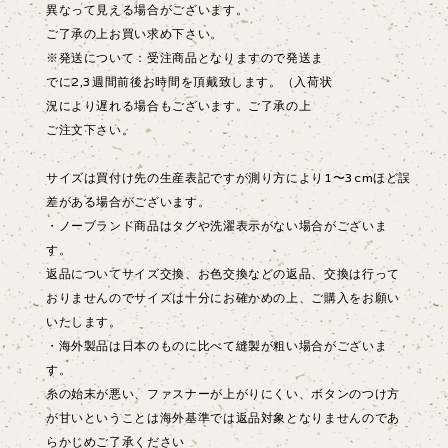
異なって見える場合がございます。
ご了承の上お買い求め下さい。
※発送について：受注商品となりますので発送ま
でに2,3週間前後お時間を頂戴致します。（入荷状
況により遅れる場合もございます。ご了承の上
ご注文下さい。
サイズは買付け先の生産表記ですが測り方により1〜3cmほど誤
差がある場合がございます。
・ノーブランド商品はタグや洗濯表示がない場合がございま
す。
返品についてサイズ交換、お色交換などの返品、交換は行って
おりませんのでサイズは十分にお確かめの上、ご購入をお願い
いたします。
・海外製品は日本のものに比べて縫製が粗い場合がございま
す。
糸の始末が悪い、ファスナーが上がりにくい、ボタンのつけ方
が甘いということは海外基準では返品対象となりませんのであ
らかじめご了承ください