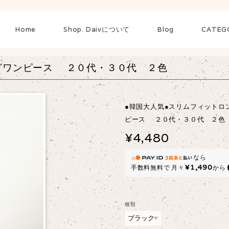
Home
Shop. Daivについて
Blog
CATEG
グワンピース ２０代・３０代 ２色
●韓国大人気●スリムフィットロ
ピース ２０代・３０代 ２色
¥4,480
なら
¥1,490
手数料無料で
月々
から
種類