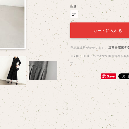
数量
カートに入れる
※別途送料がかかります。
送料を確認す
※¥18,000以上のご注文で国内送料が無
す。
Save