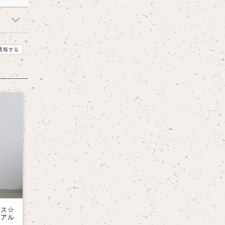
通報する
ース☆
ュアル