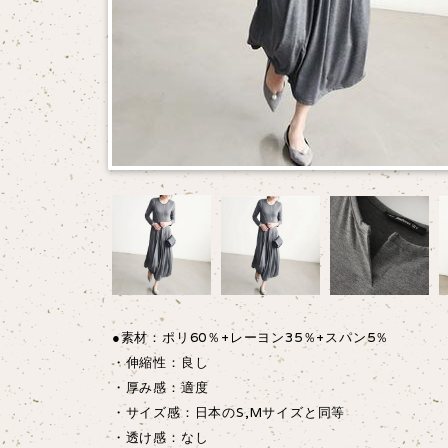
●素材：ポリ60％+レーヨン35％+スパン5％
・伸縮性：良し
・厚み感：適度
・サイズ感：日本のS,Mサイズと同等
・透け感：なし