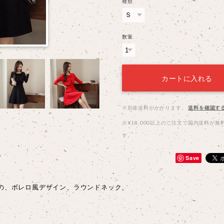
種類
数量
カートに入れる
※別途送料がかかります。
送料を確認す
※¥18,000以上のご注文で国内送料が無
す。
Save
の、ボレロ風デザイン、ラウンドネック、