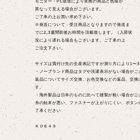
モニター・PC環境により実際の商品と色味が
異なって見える場合がございます。
ご了承の上お買い求め下さい。
※発送について：受注商品となりますので発送ま
でに2,3週間前後お時間を頂戴致します。（入荷状
況により遅れる場合もございます。ご了承の上
ご注文下さい。
サイズは買付け先の生産表記ですが測り方により1〜3
・ノーブランド商品はタグや洗濯表示がない場合がご
返品についてサイズ交換、お色交換などの返品、交換
す。
・海外製品は日本のものに比べて縫製が粗い場合が
糸の始末が悪い、ファスナーが上がりにくい、ボタン
了承ください
Ｋ０８４９