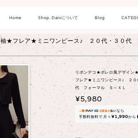
Home
Shop. Daivについて
Blog
CATEG
袖★フレア★ミニワンピース♪ ２０代・３０代 
リボンデコ★ボレロ風デザイン
フレア★ミニワンピース♪ ２０
代 フォーマル Ｓ～ＸＬ
¥5,980
なら
¥1,990
手数料無料で
月々
から