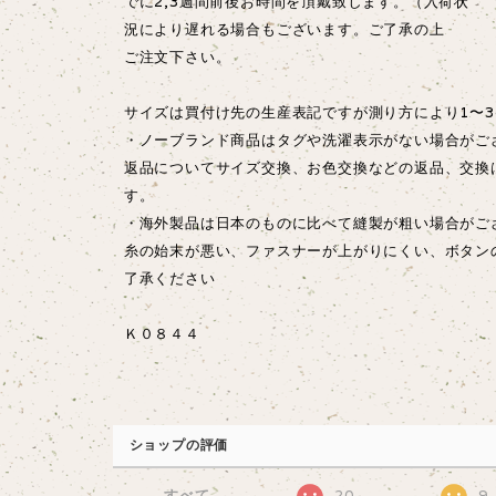
でに2,3週間前後お時間を頂戴致します。（入荷状
況により遅れる場合もございます。ご了承の上
ご注文下さい。
サイズは買付け先の生産表記ですが測り方により1〜3
・ノーブランド商品はタグや洗濯表示がない場合がご
返品についてサイズ交換、お色交換などの返品、交換
す。
・海外製品は日本のものに比べて縫製が粗い場合が
糸の始末が悪い、ファスナーが上がりにくい、ボタン
了承ください
Ｋ０８４４
ショップの評価
すべて
20
9