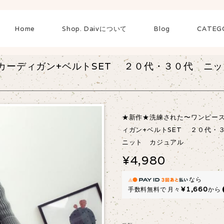
Home
Shop. Daivについて
Blog
CATEG
カーディガン+ベルトSET ２０代・３０代 ニ
★新作★洗練された〜ワンピース
ィガン+ベルトSET ２０代
ニット カジュアル
¥4,980
なら
¥1,660
手数料無料で
月々
から