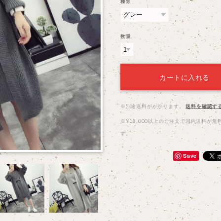
種類
数量
カートに入れる
※別途送料がかかります。
送料を確認す
※¥18,000以上のご注文で国内送料が無
す。
Save