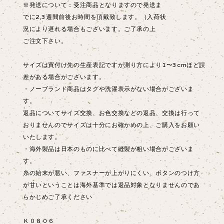
※発送について：受注商品となりますので発送ま
でに2,3週間前後お時間を頂戴致します。（入荷状
況により遅れる場合もございます。ご了承の上
ご注文下さい。
サイズは買付け先の生産表記ですが測り方により1〜3cmほど誤
差がある場合がございます。
・ノーブランド商品はタグや洗濯表示がない場合がございま
す。
返品についてサイズ交換、お色交換などの返品、交換は行って
おりませんのでサイズは十分にお確かめの上、ご購入をお願い
いたします。
・海外製品は日本のものに比べて縫製が粗い場合がございま
す。
糸の始末が悪い、ファスナーが上がりにくい、ボタンのつけ方
が甘いということは海外基準では返品対象となりませんのであ
らかじめご了承ください
Ｋ０８０６