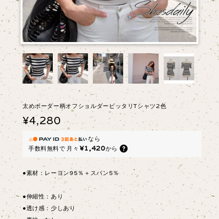
太めボーダー柄オフショルダーピッタリTシャツ2色
¥4,280
なら
¥1,420
手数料無料で
月々
から
●素材：レーヨン95％＋スパン5％
●伸縮性：あり
●透け感：少しあり