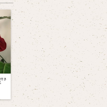
イ付き
代