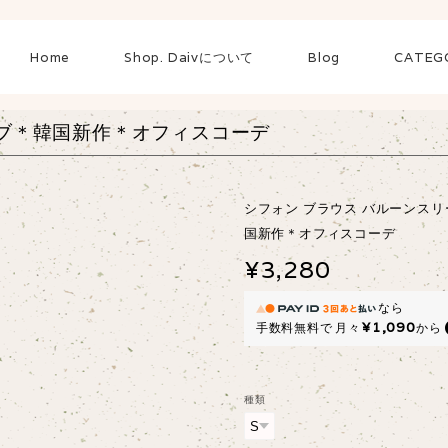
Home
Shop. Daivについて
Blog
CATEG
ーブ＊韓国新作＊オフィスコーデ
シフォン ブラウス バルーンス
国新作＊オフィスコーデ
¥3,280
なら
¥1,090
手数料無料で
月々
から
種類