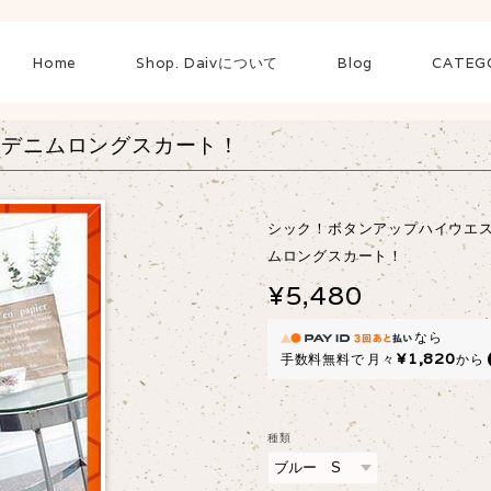
Home
Shop. Daivについて
Blog
CATEG
トデニムロングスカート！
シック！ボタンアップハイウエ
ムロングスカート！
¥5,480
なら
¥1,820
手数料無料で
月々
から
種類