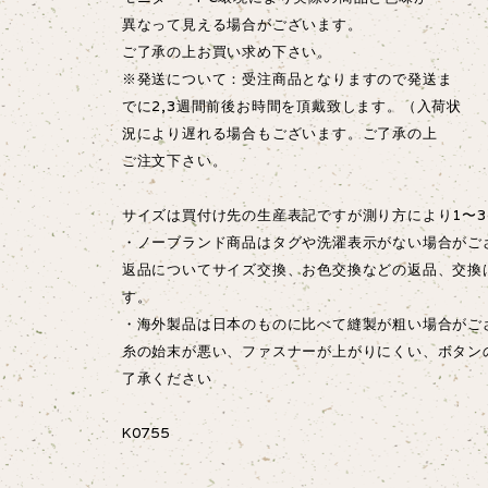
異なって見える場合がございます。
ご了承の上お買い求め下さい。
※発送について：受注商品となりますので発送ま
でに2,3週間前後お時間を頂戴致します。（入荷状
況により遅れる場合もございます。ご了承の上
ご注文下さい。
サイズは買付け先の生産表記ですが測り方により1〜3
・ノーブランド商品はタグや洗濯表示がない場合がご
返品についてサイズ交換、お色交換などの返品、交換
す。
・海外製品は日本のものに比べて縫製が粗い場合が
糸の始末が悪い、ファスナーが上がりにくい、ボタン
了承ください
K0755