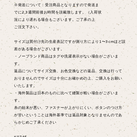
※発送について：受注商品となりますので発送ま
でに2,3週間前後お時間を頂戴致します。（入荷状
況により遅れる場合もございます。ご了承の上
ご注文下さい。
サイズは買付け先の生産表記ですが測り方により1〜3cmほど誤
差がある場合がございます。
・ノーブランド商品はタグや洗濯表示がない場合がございま
す。
返品についてサイズ交換、お色交換などの返品、交換は行って
おりませんのでサイズは十分にお確かめの上、ご購入をお願い
いたします。
・海外製品は日本のものに比べて縫製が粗い場合がございま
す。
糸の始末が悪い、ファスナーが上がりにくい、ボタンのつけ方
が甘いということは海外基準では返品対象となりませんのであ
らかじめご了承ください
K0745