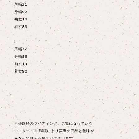
肩幅31
身幅92
袖丈12
着丈89
L
肩幅32
身幅96
袖丈13
着丈90
※撮影時のライティング、ご覧になっている
モニター・PC環境により実際の商品と色味が
異なって見える場合がございます。