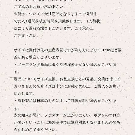
ご了承の上お買い求め下さい。
※発送について：受注商品となりますので発送ま
でに2,3週間前後お時間を頂戴致します。（入荷状
況により遅れる場合もございます。ご了承の上
ご注文下さい。
サイズは買付け先の生産表記ですが測り方により1-3cmほど誤
差がある場合がございます。
・ノーブランド商品はタグや洗濯表示がない場合がございま
す。
返品についてサイズ交換、お色交換などの返品、交換は行って
おりませんのでサイズは十分にお確かめの上、ご購入をお願い
いたします。
・海外製品は日本のものに比べて縫製が粗い場合がございま
す。
糸の始末が悪い、ファスナーが上がりにくい、ボタンのつけ方
が甘いということは海外基準では返品対象となりませんのであ
らかじめご了承ください。