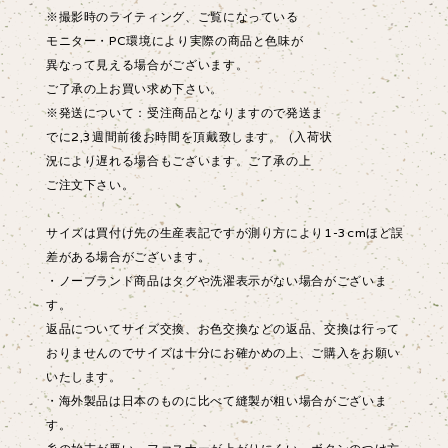
※撮影時のライティング、ご覧になっている
モニター・PC環境により実際の商品と色味が
異なって見える場合がございます。
ご了承の上お買い求め下さい。
※発送について：受注商品となりますので発送ま
でに2,3週間前後お時間を頂戴致します。（入荷状
況により遅れる場合もございます。ご了承の上
ご注文下さい。
サイズは買付け先の生産表記ですが測り方により1-3cmほど誤
差がある場合がございます。
・ノーブランド商品はタグや洗濯表示がない場合がございま
す。
返品についてサイズ交換、お色交換などの返品、交換は行って
おりませんのでサイズは十分にお確かめの上、ご購入をお願い
いたします。
・海外製品は日本のものに比べて縫製が粗い場合がございま
す。