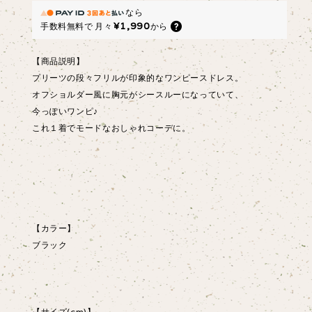
なら
¥1,990
手数料無料で
月々
から
【商品説明】
プリーツの段々フリルが印象的なワンピースドレス。
オフショルダー風に胸元がシースルーになっていて、
今っぽいワンピ♪
これ１着でモードなおしゃれコーデに。
【カラー】
ブラック
【サイズ(cm)】