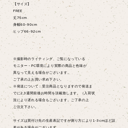
【サイズ】
FREE
丈75cm
身幅60-90cm
ヒップ66-92cm
※撮影時のライティング、ご覧になっている
モニター・PC環境により実際の商品と色味が
異なって見える場合がございます。
ご了承の上お買い求め下さい。
※発送について：受注商品となりますので発送ま
でに2,3週間前後お時間を頂戴致します。（入荷状
況により遅れる場合もございます。ご了承の上
ご注文下さい。
サイズは買付け先の生産表記ですが測り方により1-3cmほど誤
差がある場合がございます。