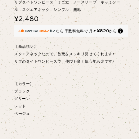
リブタイトワンピース ミニ丈 ノースリーブ キャミソー
ル スクエアネック シンプル 無地
¥2,480
¥820
なら
手数料無料で
月々
から
【商品説明】
スクエアネックなので、首元をスッキリ見せてくれます♪
リブのタイトワンピースで、伸びも良く気心地も楽です♪
【カラー】
ブラック
グリーン
レッド
ベージュ