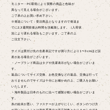
モニター・PC環境により実際の商品と色味が
異なって見える場合がございます。
ご了承の上お買い求め下さい。
※発送について：受注商品となりますので発送ま
でに2,3週間前後お時間を頂戴致します。（入荷状
況により遅れる場合もございます。ご了承の上
ご注文下さい。
サイズは買付け先の生産表記ですが測り方により1〜3cmほど誤
差がある場合がございます。
・ノーブランド商品はタグや洗濯表示がない場合がございま
す。
返品についてサイズ交換、お色交換などの返品、交換は行って
おりませんのでサイズは十分にお確かめの上、ご購入をお願い
いたします。
・海外製品は日本のものに比べて縫製が粗い場合がございま
す。
糸の始末が悪い、ファスナーが上がりにくい、ボタンのつけ方
が甘いということは海外基準では返品対象となりませんのであ