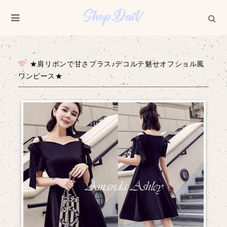
★肩リボンで甘さプラス♪デコルテ魅せオフショル風
ワンピース★