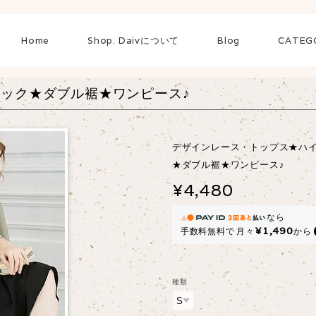
Home
Shop. Daivについて
Blog
CATEG
ック★ダブル裾★ワンピース♪
デザインレース・トップス★ハ
★ダブル裾★ワンピース♪
¥4,480
なら
¥1,490
手数料無料で
月々
から
種類