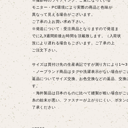
※撮影時のライティング、ご覧になっている
モニター・PC環境により実際の商品と色味が
異なって見える場合がございます。
ご了承の上お買い求め下さい。
※発送について：受注商品となりますので発送ま
でに2,3週間前後お時間を頂戴致します。（入荷状
況により遅れる場合もございます。ご了承の上
ご注文下さい。
サイズは買付け先の生産表記ですが測り方により1〜3
・ノーブランド商品はタグや洗濯表示がない場合がご
返品についてサイズ交換、お色交換などの返品、交換
す。
・海外製品は日本のものに比べて縫製が粗い場合が
糸の始末が悪い、ファスナーが上がりにくい、ボタン
了承ください