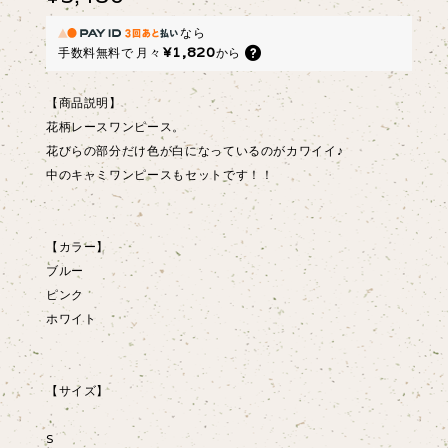
なら
¥1,820
手数料無料で
月々
から
【商品説明】
花柄レースワンピース。
花びらの部分だけ色が白になっているのがカワイイ♪
中のキャミワンピースもセットです！！
【カラー】
ブルー
ピンク
ホワイト
【サイズ】
S