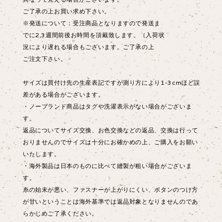
ご了承の上お買い求め下さい。
※発送について：受注商品となりますので発送ま
でに2,3週間前後お時間を頂戴致します。（入荷状
況により遅れる場合もございます。ご了承の上
ご注文下さい。
サイズは買付け先の生産表記ですが測り方により1-3cmほど誤
差がある場合がございます。
・ノーブランド商品はタグや洗濯表示がない場合がございま
す。
返品についてサイズ交換、お色交換などの返品、交換は行って
おりませんのでサイズは十分にお確かめの上、ご購入をお願い
いたします。
・海外製品は日本のものに比べて縫製が粗い場合がございま
す。
糸の始末が悪い、ファスナーが上がりにくい、ボタンのつけ方
が甘いということは海外基準では返品対象となりませんのであ
らかじめご了承ください。