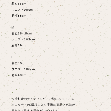
着丈83cm
ウエスト98cm
肩幅38cm
M
着丈184.5cm
ウエスト102cm
肩幅39cm
L
着丈86cm
ウエスト106cm
肩幅40cm
※撮影時のライティング、ご覧になっている
モニター・PC環境により実際の商品と色味が
異なって見える場合がございます。