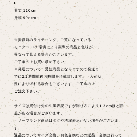
L
着丈 110cm
身幅 92ccm
※撮影時のライティング、ご覧になっている
モニター・PC環境により実際の商品と色味が
異なって見える場合がございます。
ご了承の上お買い求め下さい。
※発送について：受注商品となりますので発送ま
でに2,3週間前後お時間を頂戴致します。（入荷状
況により遅れる場合もございます。ご了承の上
ご注文下さい。
サイズは買付け先の生産表記ですが測り方により1-3cmほど誤
差がある場合がございます。
・ノーブランド商品はタグや洗濯表示がない場合がございま
す。
返品についてサイズ交換、お色交換などの返品、交換は行って