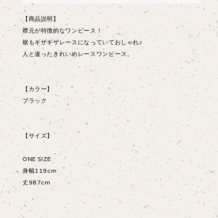
【商品説明】
襟元が特徴的なワンピース！
裾もギザギザレースになっていておしゃれ♪
人と違ったきれいめレースワンピース。
【カラー】
ブラック
【サイズ】
ONE SIZE
身幅119cm
丈987cm