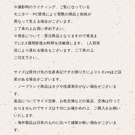
※撮影時のライティング、ご覧になっている
モニター・PC環境により実際の商品と色味が
異なって見える場合がございます。
ご了承の上お買い求め下さい。
※発送について：受注商品となりますので発送ま
でに2,3週間前後お時間を頂戴致します。（入荷状
況により遅れる場合もございます。ご了承の上
ご注文下さい。
サイズは買付け先の生産表記ですが測り方により1-3cmほど誤
差がある場合がございます。
・ノーブランド商品はタグや洗濯表示がない場合がございま
す。
返品についてサイズ交換、お色交換などの返品、交換は行って
おりませんのでサイズは十分にお確かめの上、ご購入をお願い
いたします。
・海外製品は日本のものに比べて縫製が粗い場合がございま
す。