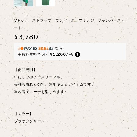
Vネック ストラップ ワンピース フリンジ ジャンパースカ
ート
¥3,780
なら
¥1,260
手数料無料で
月々
から
【商品説明】
中にリブのノースリーブや、
長袖も着れるので、通年使えるアイテムです。
重ね着でコーデを楽しめます♪
【カラー】
ブラックグリーン