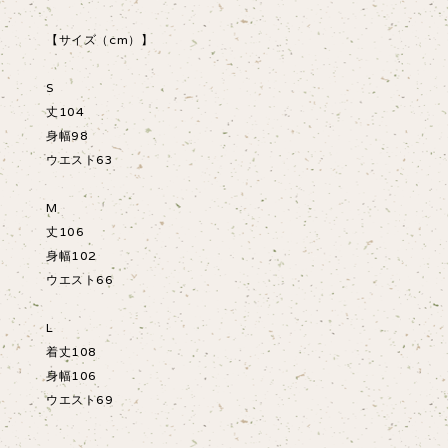
【サイズ（cm）】
S
丈104
身幅98
ウエスト63
M
丈106
身幅102
ウエスト66
L
着丈108
身幅106
ウエスト69