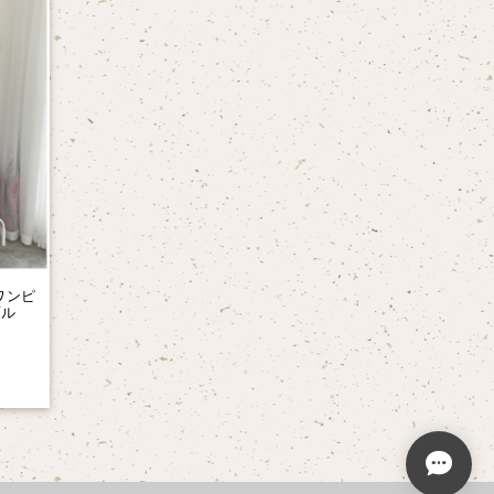
ワンピ
プル