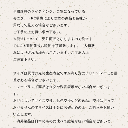
※撮影時のライティング、ご覧になっている
モニター・PC環境により実際の商品と色味が
異なって見える場合がございます。
ご了承の上お買い求め下さい。
※発送について：受注商品となりますので発送ま
でに2,3週間前後お時間を頂戴致します。（入荷状
況により遅れる場合もございます。ご了承の上
ご注文下さい。
サイズは買付け先の生産表記ですが測り方により1〜3cmほど誤
差がある場合がございます。
・ノーブランド商品はタグや洗濯表示がない場合がございま
す。
返品についてサイズ交換、お色交換などの返品、交換は行って
おりませんのでサイズは十分にお確かめの上、ご購入をお願い
いたします。
・海外製品は日本のものに比べて縫製が粗い場合がございま
す。