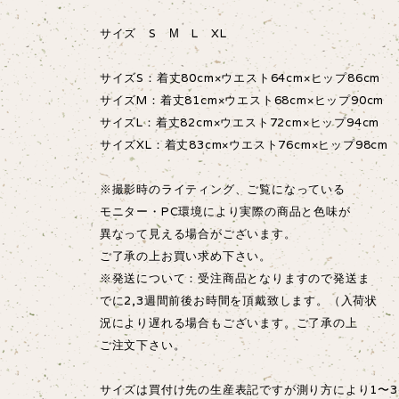
サイズ S М L XL
サイズS：着丈80cm×ウエスト64cm×ヒップ86cm
サイズM：着丈81cm×ウエスト68cm×ヒップ90cm
サイズL：着丈82cm×ウエスト72cm×ヒップ94cm
サイズXL：着丈83cm×ウエスト76cm×ヒップ98cm
※撮影時のライティング、ご覧になっている
モニター・PC環境により実際の商品と色味が
異なって見える場合がございます。
ご了承の上お買い求め下さい。
※発送について：受注商品となりますので発送ま
でに2,3週間前後お時間を頂戴致します。（入荷状
況により遅れる場合もございます。ご了承の上
ご注文下さい。
サイズは買付け先の生産表記ですが測り方により1〜3