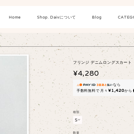
Home
Shop. Daivについて
Blog
CATEG
フリンジ デニムロングスカート
¥4,280
なら
¥1,420
手数料無料で
月々
から
種類
数量