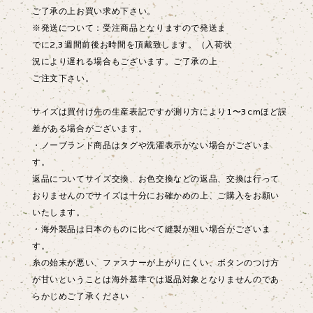
ご了承の上お買い求め下さい。
※発送について：受注商品となりますので発送ま
でに2,3週間前後お時間を頂戴致します。（入荷状
況により遅れる場合もございます。ご了承の上
ご注文下さい。
サイズは買付け先の生産表記ですが測り方により1〜3cmほど誤
差がある場合がございます。
・ノーブランド商品はタグや洗濯表示がない場合がございま
す。
返品についてサイズ交換、お色交換などの返品、交換は行って
おりませんのでサイズは十分にお確かめの上、ご購入をお願い
いたします。
・海外製品は日本のものに比べて縫製が粗い場合がございま
す。
糸の始末が悪い、ファスナーが上がりにくい、ボタンのつけ方
が甘いということは海外基準では返品対象となりませんのであ
らかじめご了承ください