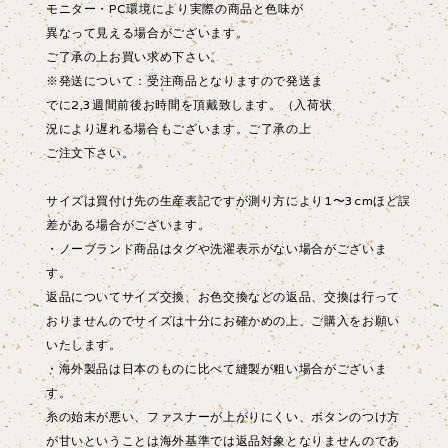
モニター・PC環境により実際の商品と色味が
異なって見える場合がございます。
ご了承の上お買い求め下さい。
※発送について：受注商品となりますので発送ま
でに2,3週間前後お時間を頂戴致します。（入荷状
況により遅れる場合もございます。ご了承の上
ご注文下さい。
サイズは買付け先の生産表記ですが測り方により1〜3cmほど誤
差がある場合がございます。
・ノーブランド商品はタグや洗濯表示がない場合がございま
す。
返品についてサイズ交換、お色交換などの返品、交換は行って
おりませんのでサイズは十分にお確かめの上、ご購入をお願い
いたします。
・海外製品は日本のものに比べて縫製が粗い場合がございま
す。
糸の始末が悪い、ファスナーが上がりにくい、ボタンのつけ方
が甘いということは海外基準では返品対象となりませんのであ