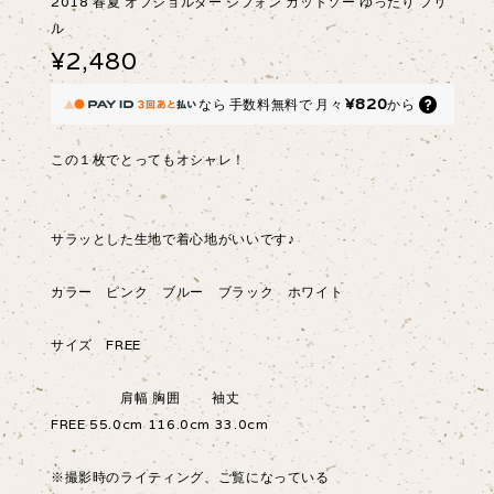
2018 春夏 オフショルダー シフォン カットソー ゆったり フリ
ル
¥2,480
¥820
なら
手数料無料で
月々
から
この１枚でとってもオシャレ！
サラッとした生地で着心地がいいです♪
カラー ピンク ブルー ブラック ホワイト
サイズ FREE
肩幅 胸囲 袖丈
FREE 55.0cm 116.0cm 33.0cm
※撮影時のライティング、ご覧になっている