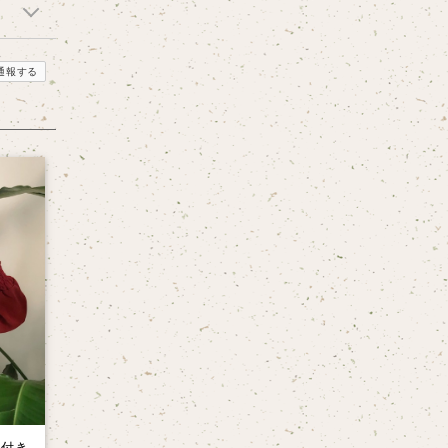
通報する
イ付き