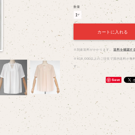
数量
カートに入れる
※別途送料がかかります。
送料を確認す
※¥18,000以上のご注文で国内送料が無
す。
Save