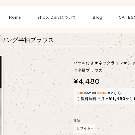
Home
Shop. Daivについて
Blog
CATEG
ーリング半袖ブラウス
パール付き★ネックライン★シ
グ半袖ブラウス
¥4,480
なら
¥1,490
手数料無料で
月々
から
種類