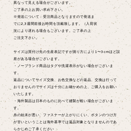
異なって見える場合がございます。
ご了承の上お買い求め下さい。
※発送について：受注商品となりますので発送ま
でに2,3週間前後お時間を頂戴致します。（入荷状
況により遅れる場合もございます。ご了承の上
ご注文下さい。
サイズは買付け先の生産表記ですが測り方により1〜3cmほど誤
差がある場合がございます。
・ノーブランド商品はタグや洗濯表示がない場合がございま
す。
返品についてサイズ交換、お色交換などの返品、交換は行って
おりませんのでサイズは十分にお確かめの上、ご購入をお願い
いたします。
・海外製品は日本のものに比べて縫製が粗い場合がございま
す。
糸の始末が悪い、ファスナーが上がりにくい、ボタンのつけ方
が甘いということは海外基準では返品対象となりませんのであ
らかじめご了承ください