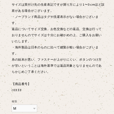
サイズは買付け先の生産表記ですが測り方により1〜3cmほど誤
差がある場合がございます。
・ノーブランド商品はタグや洗濯表示がない場合がございま
す。
返品についてサイズ交換、お色交換などの返品、交換は行って
おりませんのでサイズは十分にお確かめの上、ご購入をお願い
いたします。
・海外製品は日本のものに比べて縫製が粗い場合がございま
す。
糸の始末が悪い、ファスナーが上がりにくい、ボタンのつけ方
が甘いということは海外基準では返品対象となりませんのであ
らかじめご了承ください。
【商品番号】
r0333
種類