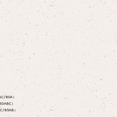
BC/80A）
80ABC）
C/85AB）