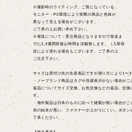
※撮影時のライティング、ご覧になっている
モニター・PC環境により実際の商品と色味が
異なって見える場合がございます。
ご了承の上お買い求め下さい。
※発送について：受注商品となりますので発送ま
でに2,3週間前後お時間を頂戴致します。（入荷状
況により遅れる場合もございます。ご了承の上
ご注文下さい。
サイズは買付け先の生産表記ですが測り方により1〜3
・ノーブランド商品はタグや洗濯表示がない場合がご
返品についてサイズ交換、お色交換などの返品、交換
す。
・海外製品は日本のものに比べて縫製が粗い場合が
糸の始末が悪い、ファスナーが上がりにくい、ボタン
了承ください。