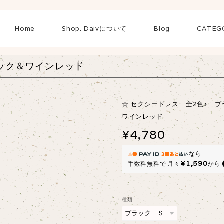
Home
Shop. Daivについて
Blog
CATEG
ラック＆ワインレッド
☆ セクシードレス 全2色♪ ブ
ワインレッド
¥4,780
なら
¥1,590
手数料無料で
月々
から
種類