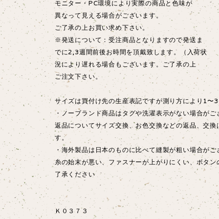
モニター・PC環境により実際の商品と色味が
異なって見える場合がございます。
ご了承の上お買い求め下さい。
※発送について：受注商品となりますので発送ま
でに2,3週間前後お時間を頂戴致します。（入荷状
況により遅れる場合もございます。ご了承の上
ご注文下さい。
サイズは買付け先の生産表記ですが測り方により1〜3
・ノーブランド商品はタグや洗濯表示がない場合がご
返品についてサイズ交換、お色交換などの返品、交換
す。
・海外製品は日本のものに比べて縫製が粗い場合が
糸の始末が悪い、ファスナーが上がりにくい、ボタン
了承ください
Ｋ０３７３