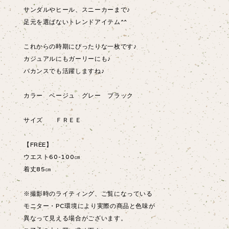
サンダルやヒール、スニーカーまで♪
足元を選ばないトレンドアイテム^^
これからの時期にぴったりな一枚です♪
カジュアルにもガーリーにも♪
バカンスでも活躍しますね♪
カラー ベージュ グレー ブラック
サイズ ＦＲＥＥ
【FREE】
ウエスト60-100㎝
着丈85㎝
※撮影時のライティング、ご覧になっている
モニター・PC環境により実際の商品と色味が
異なって見える場合がございます。