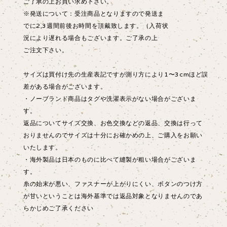
ご了承の上お買い求め下さい。
※発送について：受注商品となりますので発送ま
でに2,3週間前後お時間を頂戴致します。（入荷状
況により遅れる場合もございます。ご了承の上
ご注文下さい。
サイズは買付け先の生産表記ですが測り方により1〜3cmほど誤
差がある場合がございます。
・ノーブランド商品はタグや洗濯表示がない場合がございま
す。
返品についてサイズ交換、お色交換などの返品、交換は行って
おりませんのでサイズは十分にお確かめの上、ご購入をお願い
いたします。
・海外製品は日本のものに比べて縫製が粗い場合がございま
す。
糸の始末が悪い、ファスナーが上がりにくい、ボタンのつけ方
が甘いということは海外基準では返品対象となりませんのであ
らかじめご了承ください