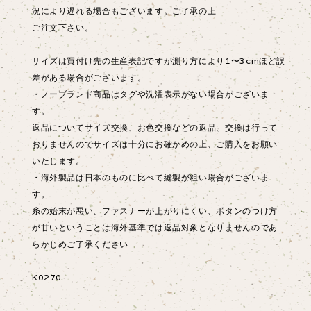
況により遅れる場合もございます。ご了承の上
ご注文下さい。
サイズは買付け先の生産表記ですが測り方により1〜3cmほど誤
差がある場合がございます。
・ノーブランド商品はタグや洗濯表示がない場合がございま
す。
返品についてサイズ交換、お色交換などの返品、交換は行って
おりませんのでサイズは十分にお確かめの上、ご購入をお願い
いたします。
・海外製品は日本のものに比べて縫製が粗い場合がございま
す。
糸の始末が悪い、ファスナーが上がりにくい、ボタンのつけ方
が甘いということは海外基準では返品対象となりませんのであ
らかじめご了承ください
K0270