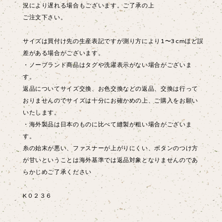
況により遅れる場合もございます。ご了承の上
ご注文下さい。
サイズは買付け先の生産表記ですが測り方により1〜3cmほど誤
差がある場合がございます。
・ノーブランド商品はタグや洗濯表示がない場合がございま
す。
返品についてサイズ交換、お色交換などの返品、交換は行って
おりませんのでサイズは十分にお確かめの上、ご購入をお願い
いたします。
・海外製品は日本のものに比べて縫製が粗い場合がございま
す。
糸の始末が悪い、ファスナーが上がりにくい、ボタンのつけ方
が甘いということは海外基準では返品対象となりませんのであ
らかじめご了承ください
K０２３６