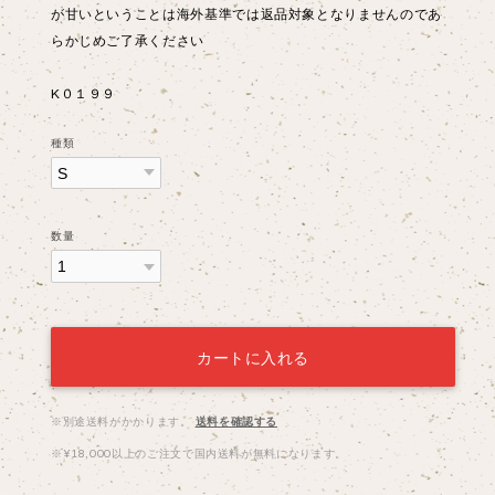
が甘いということは海外基準では返品対象となりませんのであ
らかじめご了承ください
K０１９９
種類
数量
カートに入れる
※別途送料がかかります。
送料を確認する
※¥18,000以上のご注文で国内送料が無料になります。