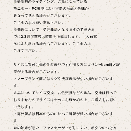
※撮影時のライティング、ご覧になっている
モニター・PC環境により実際の商品と色味が
異なって見える場合がございます。
ご了承の上お買い求め下さい。
※発送について：受注商品となりますので発送ま
でに2,3週間前後お時間を頂戴致します。（入荷状
況により遅れる場合もございます。ご了承の上
ご注文下さい。
サイズは買付け先の生産表記ですが測り方により1〜3cmほど誤
差がある場合がございます。
・ノーブランド商品はタグや洗濯表示がない場合がございま
す。
返品についてサイズ交換、お色交換などの返品、交換は行って
おりませんのでサイズは十分にお確かめの上、ご購入をお願い
いたします。
・海外製品は日本のものに比べて縫製が粗い場合がございま
す。
糸の始末が悪い、ファスナーが上がりにくい、ボタンのつけ方