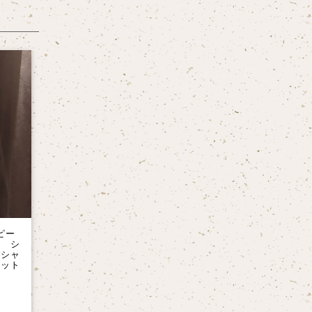
ピー
ン シ
グシャ
カット