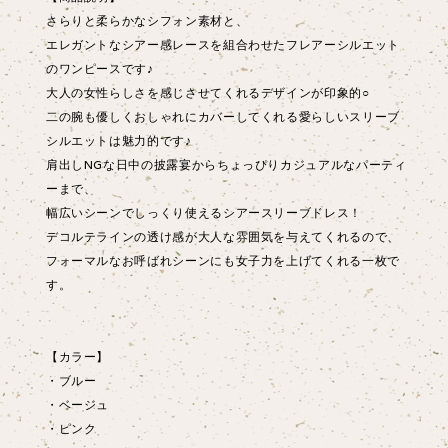
さらりと柔らかなシフォン素材と、
エレガントなシアー感レースを組合わせたフレアーシルエット
のワンピースです♪
大人の女性らしさを感じさせてくれるデザインが印象的○
二の腕も優しくおしゃれにカバーしてくれる愛らしいスリーブ
シルエットは魅力的です♪
肩出しNGな日中の披露宴からちょっぴりカジュアルなパーティ
ーまで、
幅広いシーンでしっくり使えるシアースリーブドレス！
デコルテラインの透け感が大人な雰囲気を与えてくれるので、
フォーマルなお呼ばれシーンにも女子力を上げてくれる一枚で
す。
【カラー】
・ブルー
・ベージュ
・ピンク