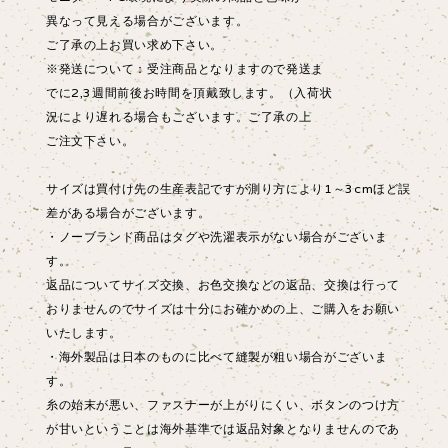
異なって見える場合がございます。
ご了承の上お買い求め下さい。
※発送について：受注商品となりますので発送ま
でに2,3週間前後お時間を頂戴致します。（入荷状
況により遅れる場合もございます。ご了承の上
ご注文下さい。
サイズは買付け先の生産表記ですが測り方により1～3cmほど誤
差がある場合がございます。
・ノーブランド商品はタグや洗濯表示がない場合がございま
す。
返品についてサイズ交換、お色交換などの返品、交換は行って
おりませんのでサイズは十分にお確かめの上、ご購入をお願い
いたします。
・海外製品は日本のものに比べて縫製が粗い場合がございま
す。
糸の始末が悪い、ファスナーが上がりにくい、ボタンのつけ方
が甘いということは海外基準では返品対象となりませんのであ