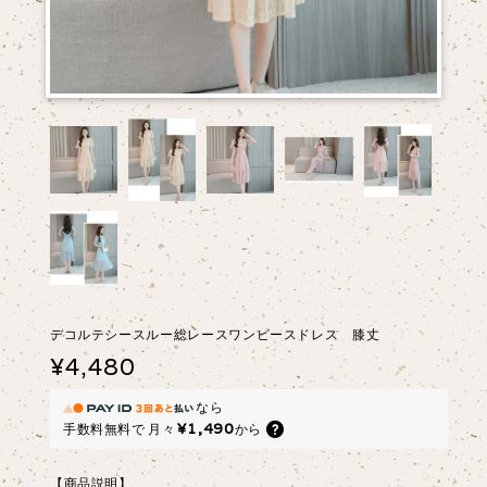
デコルテシースルー総レースワンピースドレス 膝丈
¥4,480
なら
¥1,490
手数料無料で
月々
から
【商品説明】