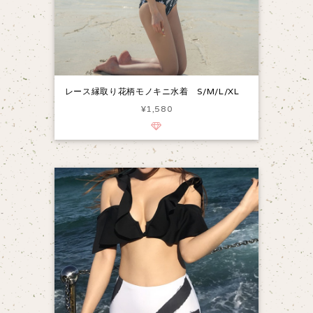
レース縁取り花柄モノキニ水着 S/M/L/XL
¥1,580