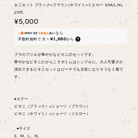
キニセット ブラック×ブラウン/ホワイト×イエロー S/M/L/XL
20代
¥5,000
なら
¥1,660
手数料無料で
月々
から
ブラのフリルが華やかなビキニのセットです。
華やかなビキニだからこそボトムはシンプルに。大人可愛さが
演出できるビキニセットはビーチでも主役になりそうな１着で
す。
●カラー
ビキニ（ブラック）×ショーツ（ブラウン）
ビキニ（ホワイト）×ショーツ（イエロー）
●サイズ
S、M、L、XL