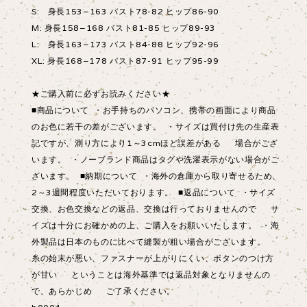
S: 身長153−163 バスト78-82 ヒップ86-90
M: 身長158−168 バスト81-85 ヒップ89-93
L: 身長163−173 バスト84-88 ヒップ92-96
XL: 身長168−178 バスト87-91 ヒップ95-99
★ご購入前に必ずお読みください★
■商品について ・お手持ちのパソコン、携帯の画面により商品
のお色に若干の差がございます。 ・サイズは買付け先の生産表
記ですが、測り方により1～3cmほど誤差がある 場合がござ
います。 ・ノーブランド商品はタグや洗濯表示がない場合がご
ざいます。 ■納期について ・海外の倉庫から取り寄せるため、
2～3週間程度いただいております。 ■返品について ・サイズ
交換、お色交換などの返品、交換は行っておりませんので サ
イズは十分にお確かめの上、ご購入をお願いいたします。 ・海
外製品は日本のものに比べて縫製が粗い場合がございます。
糸の始末が悪い、ファスナーが上がりにくい、ボタンのつけ方
が甘い ということは海外基準では返品対象となりませんの
で、あらかじめ ご了承ください。