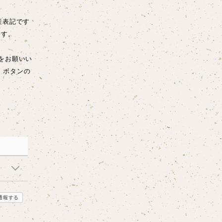
産表記です
ます。
をお願いい
、ボタンの
通報する