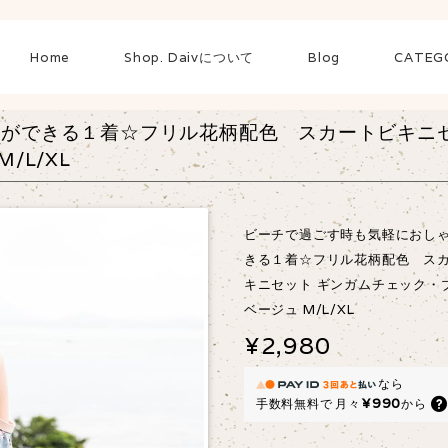
Home
Shop. Daivについて
Blog
CATEG
れができる１着☆フリル花柄配色 スカートビキニ
/L/XL
ビーチで過ごす時も気軽におし
きる１着☆フリル花柄配色 ス
キニセット ギンガムチェック・
ベージュ M/L/XL
¥2,980
なら
¥990
手数料無料で
月々
から