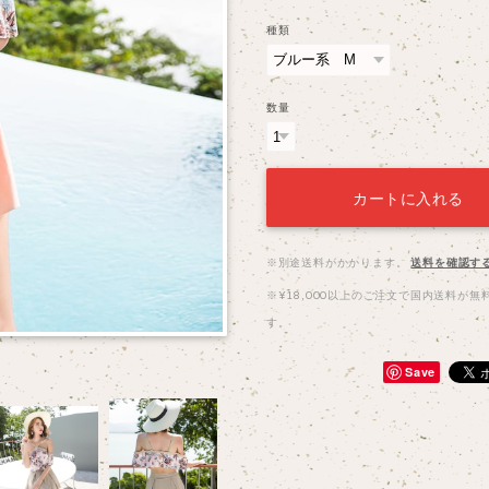
種類
数量
カートに入れる
※別途送料がかかります。
送料を確認す
※¥18,000以上のご注文で国内送料が無
す。
Save