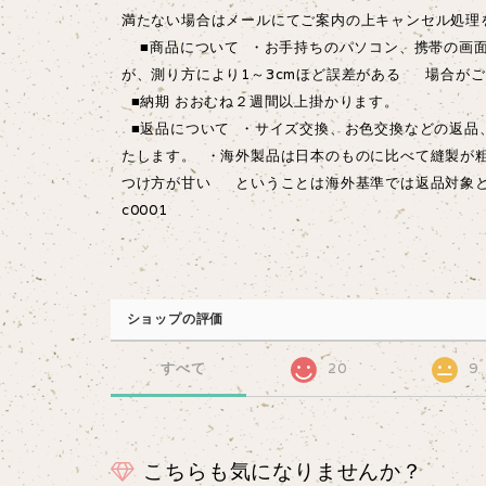
満たない場合はメールにてご案内の上キャンセル処理
■商品について ・お手持ちのパソコン、携帯の画面
が、測り方により1～3cmほど誤差がある 場合が
■納期 おおむね２週間以上掛かります。
■返品について ・サイズ交換、お色交換などの返品
たします。 ・海外製品は日本のものに比べて縫製が
つけ方が甘い ということは海外基準では返品対象
c0001
ショップの評価
すべて
20
9
こちらも気になりませんか？