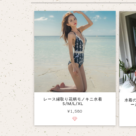
レース縁取り花柄モノキニ水着
水着
S/M/L/XL
ー
¥1,580